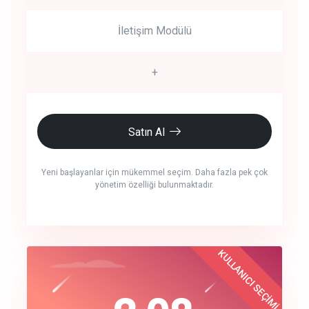
İletişim Modülü
+
Satın Al
Yeni başlayanlar için mükemmel seçim. Daha fazla pek çok
yönetim özelliği bulunmaktadır.
crm auto cync
KULLANICI SEÇİMİ
Best Choice
click to call back