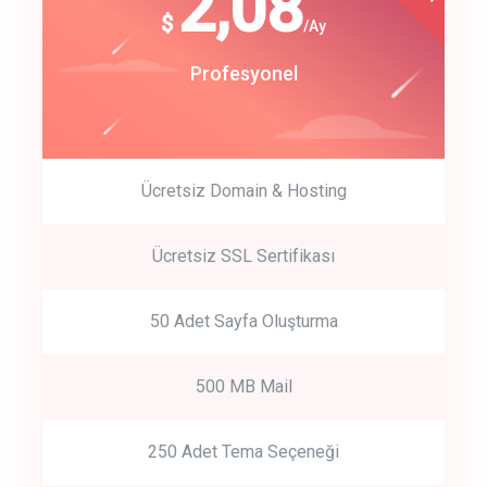
180
2,08
$
$
/year
/Ay
track energy costs
Start Up
Profesyonel
predictive dialing
Ücretsiz Domain & Hosting
Get Started
Ücretsiz SSL Sertifikası
Start by trying our service for 30 days free trial no credit card
required.
50 Adet Sayfa Oluşturma
500 MB Mail
250 Adet Tema Seçeneği