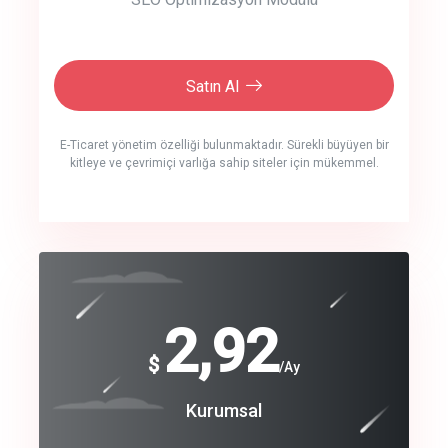
Satın Al
E-Ticaret yönetim özelliği bulunmaktadır. Sürekli büyüyen bir
kitleye ve çevrimiçi varlığa sahip siteler için mükemmel.
crm auto cync
click to call back
240
2,92
$
$
/year
/Ay
track energy costs
Coroprate
Kurumsal
predictive dialing