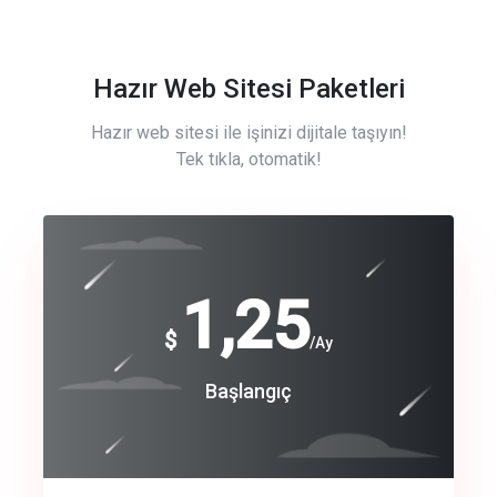
Hazır Web Sitesi Paketleri
Hazır web sitesi ile işinizi dijitale taşıyın!
Tek tıkla, otomatik!
Free
1,25
$
/Ay
Basic
Başlangıç