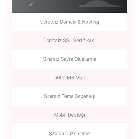
Ücretsiz Domain & Hosting
Get Started
Ücretsiz SSL Sertifikası
Start by trying our service for 30 days free trial no credit card
required.
Sınırsız Sayfa Oluşturma
5000 MB Mail
Sınırsız Tema Seçeneği
Mobil Desteği
Şablon Düzenleme